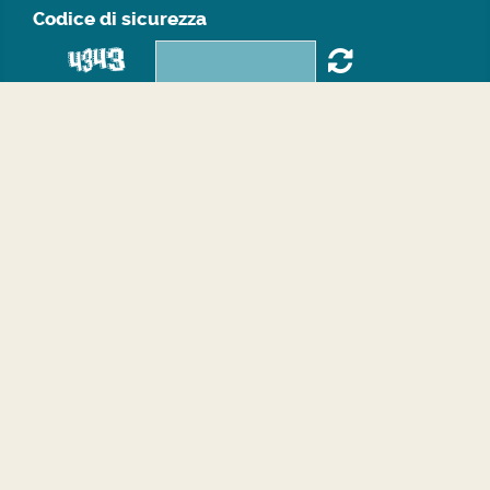
Codice di sicurezza
Consenso al trattamento dei dati personali **
Sarai ricontattato in breve tempo all'indirizzo email che
ci hai fornito, grazie.
* Campi richiesti.
** Inviando il modulo acconsento al trattamento dei dati
personali
Leggi Informativa sulla Privacy