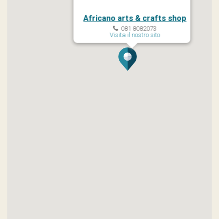
Africano arts & crafts shop
081 8082073
Visita il nostro sito