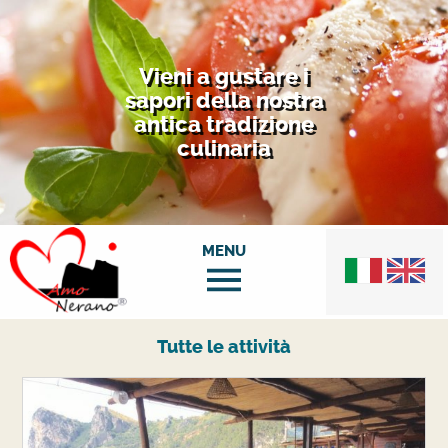
Vieni a gustare i
sapori della nostra
antica tradizione
culinaria
Tutte le attività