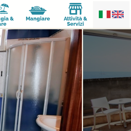
gia &
Mangiare
Attività &
re
Servizi