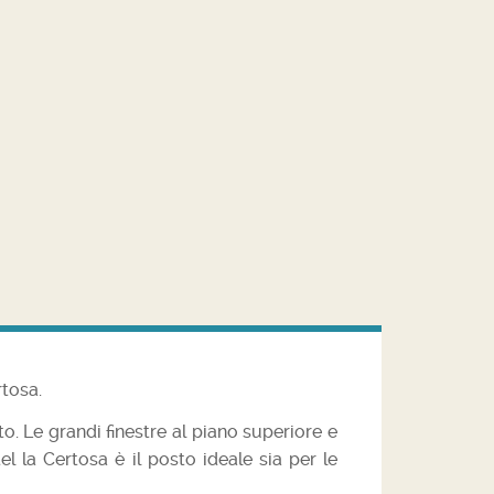
rtosa.
o. Le grandi finestre al piano superiore e
l la Certosa è il posto ideale sia per le