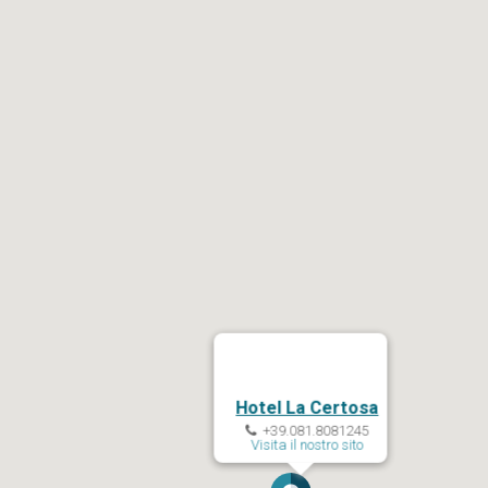
Hotel La Certosa
+39.081.8081245
Visita il nostro sito