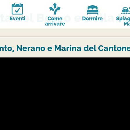
ita del Borgo e della M
Eventi
Come
Dormire
Spiag
arrivare
Ma
anto, Nerano e Marina del Canton