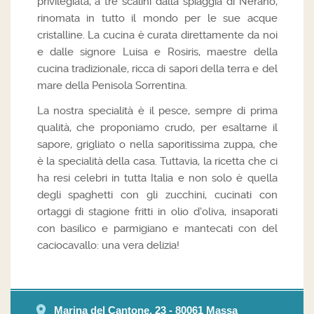
privilegiata, a tre scalini dalla spiaggia di Nerano,
rinomata in tutto il mondo per le sue acque
cristalline. La cucina è curata direttamente da noi
e dalle signore Luisa e Rosiris, maestre della
cucina tradizionale, ricca di sapori della terra e del
mare della Penisola Sorrentina.
La nostra specialità è il pesce, sempre di prima
qualità, che proponiamo crudo, per esaltarne il
sapore, grigliato o nella saporitissima zuppa, che
è la specialità della casa. Tuttavia, la ricetta che ci
ha resi celebri in tutta Italia e non solo è quella
degli spaghetti con gli zucchini, cucinati con
ortaggi di stagione fritti in olio d’oliva, insaporati
con basilico e parmigiano e mantecati con del
caciocavallo: una vera delizia!
Marina del Cantone, 23 - 80061 Massa