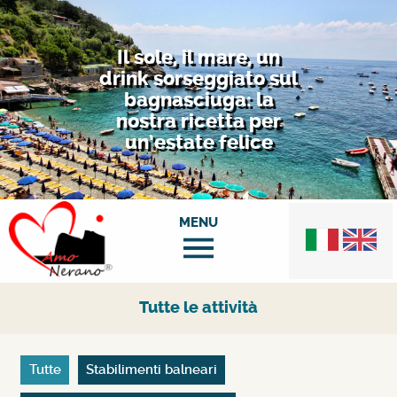
Il sole, il mare, un
drink sorseggiato sul
bagnasciuga: la
nostra ricetta per
un’estate felice
Tutte le attività
Tutte
Stabilimenti balneari