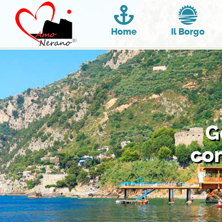
Home
Il Borgo
G
con