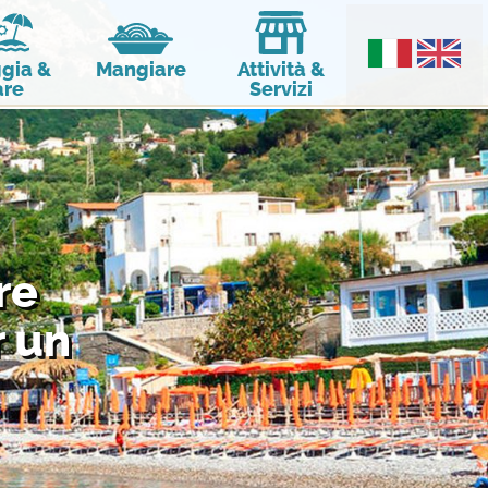
gia &
Mangiare
Attività &
re
Servizi
re
r un