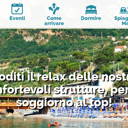
Eventi
Come
Dormire
Spiag
arrivare
Ma
oditi il relax delle nost
fortevoli strutture, pe
soggiorno al top!