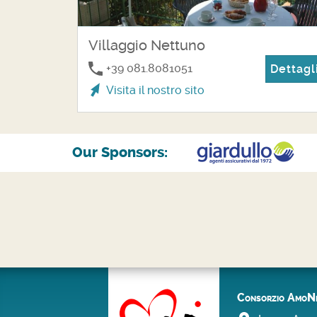
Villaggio Nettuno
+39 081.8081051
Dettagl
Visita il nostro sito
Our Sponsors:
Consorzio AmoN